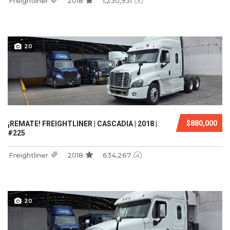
Freightliner
2018
1,230,931
20
$880,000
¡REMATE! FREIGHTLINER | CASCADIA | 2018 |
#225
Freightliner
2018
634,267
20