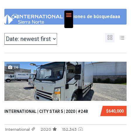
NOSOTROS
Opciones de búsquedaaa
26
$640,000
INTERNATIONAL | CITY STAR 5 | 2020 | #248
International
2020
152,343