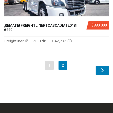
$880,000
¡REMATE! FREIGHTLINER | CASCADIA | 2018 |
#229
Freightliner
2018
1,042,792
1
2