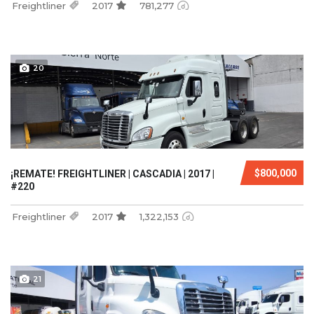
Freightliner
2017
781,277
20
$800,000
¡REMATE! FREIGHTLINER | CASCADIA | 2017 |
#220
Freightliner
2017
1,322,153
21