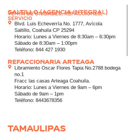
Saltillo
(Agencia integral)
Venta de Unidades, Refacciones,
Servicio
Blvd. Luis Echeverría No. 1777, Avícola
Saltillo, Coahuila CP 25294
Horario: Lunes a Viernes de 8:30am – 6:30pm
Sábado de 8:30am – 1:00pm
Teléfono: 844 427 1930
REFACCIONARIA ARTEAGA
Libramiento Oscar Flores Tapia No.2788 bodega
no.1
Fracc las casas Arteaga Coahuila.
Horario: Lunes a Viernes de 9am – 6pm
Sábado de 9am – 1pm
Teléfono: 8443678356
Tamaulipas