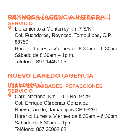
REYNOSA
(Agencia integral)
Venta de Unidades, Refacciones,
Servicio
Libramiento a Monterrey km.7 S/N
Col. Fudadores, Reynosa, Tamaulipas, C.P.
88759
Horario: Lunes a Viernes de 8:30am – 6:30pm
Sábado de 8:30am – 1p.m.
Teléfono: 899 14469 05
NUEVO LAREDO
(Agencia
integral)
Venta de Unidades, Refacciones,
Servicio
Carr. Nacional Km. 10.5 No. 9729
Col. Enrique Cárdenas Gonzalez
Nuevo Laredo, Tamaulipas CP 88290
Horario: Lunes a Viernes de 8:30am – 6:30pm
Sábado de 8:30am – 1pm
Teléfono: 867 30962 62