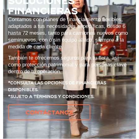
Soluciones
financieras
Contamos con planes de financiamiento flexibles,
adaptados a tus necesidades específicas, desde 6
hasta 72 meses, tanto para camiones nuevos como
seminuevos, con o sin equipo aliado, siempre a la
medida de cada cliente.
También te ofrecemos seguros para tu flota, así
como protección patrimonial y para personas clave
dentro de tu operación.
*Consulta las opciones de financieras
disponibles.
*Sujeto a términos y condiciones.
Contáctanos