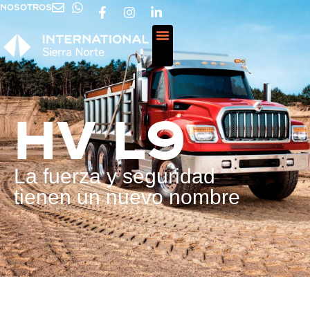
NOSOTROS
HV L9
La fuerza y seguridad
tienen un nuevo nombre