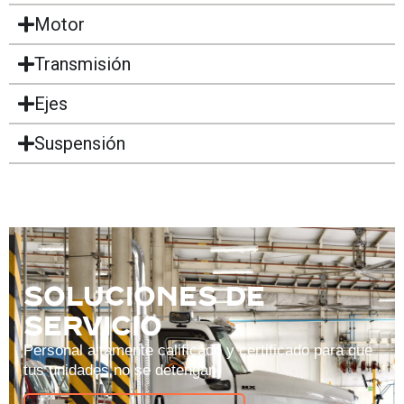
Motor
Transmisión
Ejes
Suspensión
SOLUCIONES DE
SERVICIO
Personal altamente calificado y certificado para que
tus unidades no se detengan.