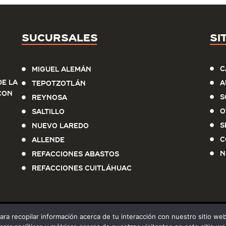
Sucursales
Si
C
Miguel Alemán
e la
A
Tepotzotlán
con
S
Reynosa
O
Saltillo
S
Nuevo Laredo
C
Allende
N
Refacciones Abastos
Refacciones Cuitláhuac
para recopilar información acerca de tu interacción con nuestro sitio w