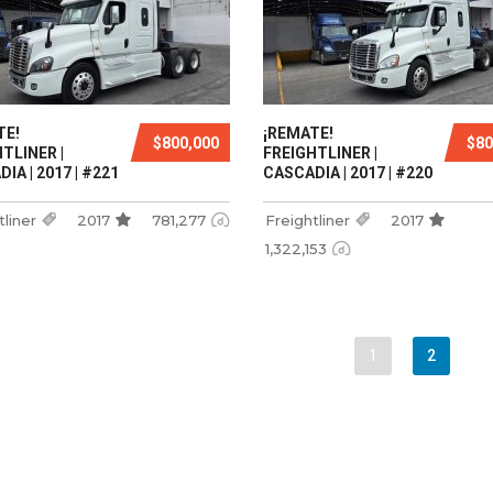
TE!
¡REMATE!
$800,000
$80
TLINER |
FREIGHTLINER |
IA | 2017 | #221
CASCADIA | 2017 | #220
tliner
2017
781,277
Freightliner
2017
1,322,153
1
2