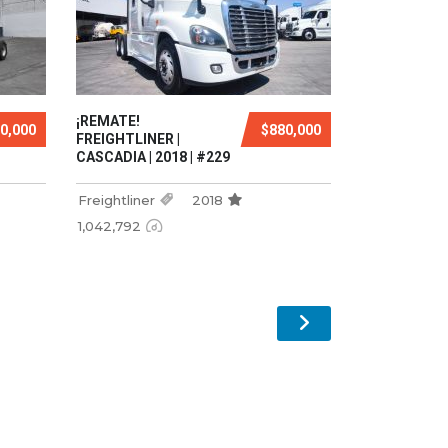
¡REMATE!
0,000
$880,000
FREIGHTLINER |
CASCADIA | 2018 | #229
Freightliner
2018
1,042,792