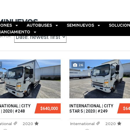
TROS
SUCURSALES
CONTACTO
minuevos
IONES
AUTOBUSES
SEMINUEVOS
SOLUCION
NANCIAMIENTO
R POR:
6
26
ATIONAL | CITY
INTERNATIONAL | CITY
$640,000
$64
| 2020 | #248
STAR 5 | 2020 | #249
ational
2020
International
2020