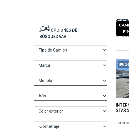
NOSO
Se
CAM
OPCIONES DE
FI
ORDENA
BÚSQUEDAAA
2
INTERN
STAR 5 
Intern