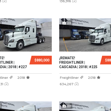
3
136,916
0
20
TE!
¡REMATE!
$880,000
$88
TLINER |
FREIGHTLINER |
IA | 2018 | #227
CASCADIA | 2018 | #225
tliner
2018
Freightliner
2018
931
634,267
0
20