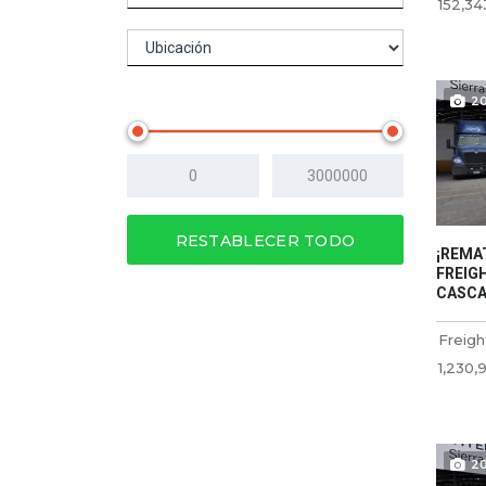
152,34
Precio
2
RESTABLECER TODO
¡REMA
FREIGH
CASCAD
Freigh
1,230,
2