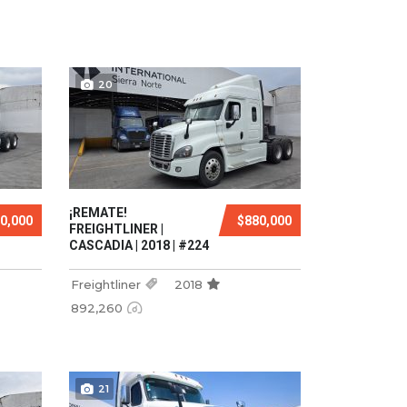
20
¡REMATE!
0,000
$880,000
FREIGHTLINER |
CASCADIA | 2018 | #224
Freightliner
2018
892,260
21