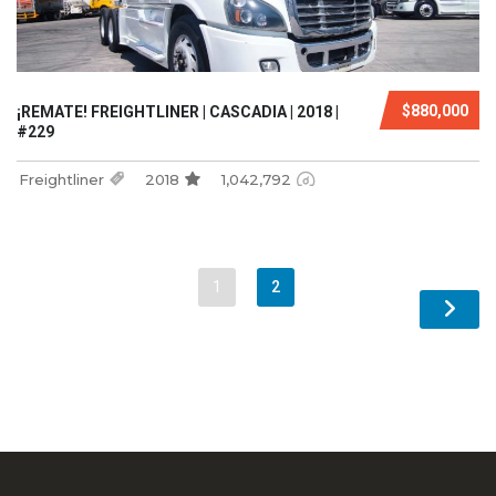
$880,000
¡REMATE! FREIGHTLINER | CASCADIA | 2018 |
#229
Freightliner
2018
1,042,792
1
2