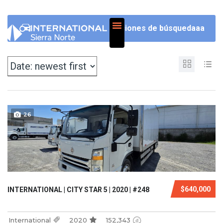
NOSOTROS
Opciones de búsquedaaa
26
$640,000
INTERNATIONAL | CITY STAR 5 | 2020 | #248
International
2020
152,343