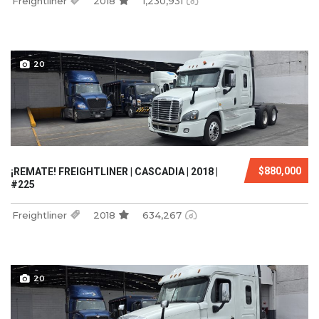
Freightliner
2018
1,230,931
20
$880,000
¡REMATE! FREIGHTLINER | CASCADIA | 2018 |
#225
Freightliner
2018
634,267
20