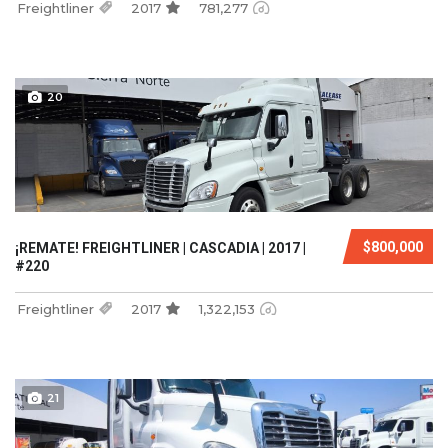
Freightliner
2017
781,277
20
$800,000
¡REMATE! FREIGHTLINER | CASCADIA | 2017 |
#220
Freightliner
2017
1,322,153
21