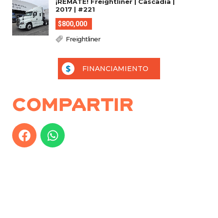
¡REMATE! Freightliner | Cascadia |
2017 | #221
$800,000
Freightliner
FINANCIAMIENTO
Compartir