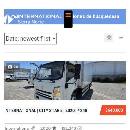
NOSOTROS
Opciones de búsquedaaa
26
$640,000
INTERNATIONAL | CITY STAR 5 | 2020 | #248
International
2020
152,343