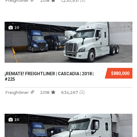
Freightliner
2018
1,230,931
20
$880,000
¡REMATE! FREIGHTLINER | CASCADIA | 2018 |
#225
Freightliner
2018
634,267
20