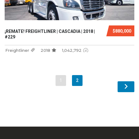
$880,000
¡REMATE! FREIGHTLINER | CASCADIA | 2018 |
#229
Freightliner
2018
1,042,792
1
2