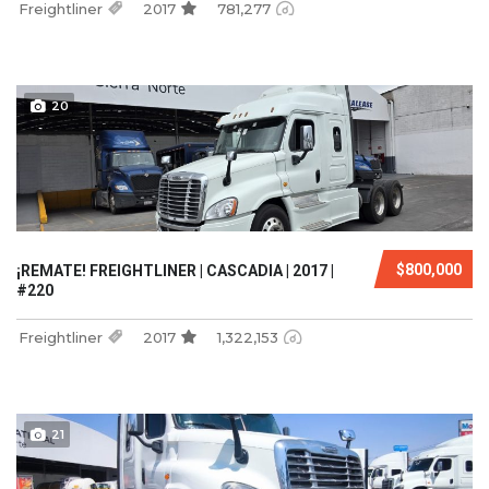
Freightliner
2017
781,277
20
$800,000
¡REMATE! FREIGHTLINER | CASCADIA | 2017 |
#220
Freightliner
2017
1,322,153
21