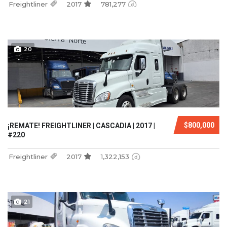
Freightliner
2017
781,277
20
$800,000
¡REMATE! FREIGHTLINER | CASCADIA | 2017 |
#220
Freightliner
2017
1,322,153
21