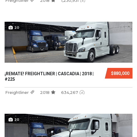
Freightliner
2018
1,230,931
20
$880,000
¡REMATE! FREIGHTLINER | CASCADIA | 2018 |
#225
Freightliner
2018
634,267
20