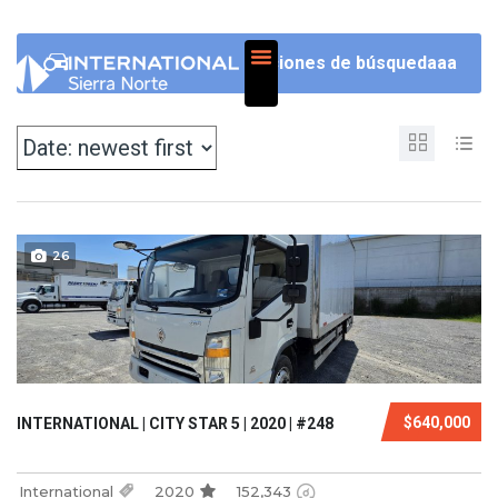
NOSOTROS
Opciones de búsquedaaa
26
$640,000
INTERNATIONAL | CITY STAR 5 | 2020 | #248
International
2020
152,343