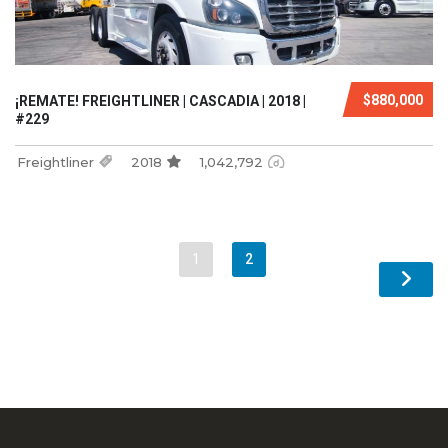
$880,000
¡REMATE! FREIGHTLINER | CASCADIA | 2018 |
#229
Freightliner
2018
1,042,792
1
2