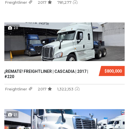
Freightliner
2017
781,277
20
$800,000
¡REMATE! FREIGHTLINER | CASCADIA | 2017 |
#220
Freightliner
2017
1,322,153
21