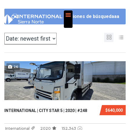
NOSOTROS
Opciones de búsquedaaa
26
$640,000
INTERNATIONAL | CITY STAR 5 | 2020 | #248
International
2020
152,343