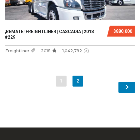
$880,000
¡REMATE! FREIGHTLINER | CASCADIA | 2018 |
#229
Freightliner
2018
1,042,792
1
2