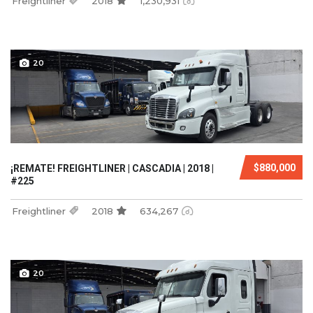
Freightliner
2018
1,230,931
20
$880,000
¡REMATE! FREIGHTLINER | CASCADIA | 2018 |
#225
Freightliner
2018
634,267
20