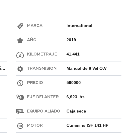
Marca
International
Año
2019
Kilometraje
41,441
Tepotzotlán, Edo. de México
Transmision
Manual de 6 Vel O.V
Precio
590000
Eje Delantero
6,923 lbs
Equipo Aliado
Caja seca
Motor
Cummins ISF 141 HP