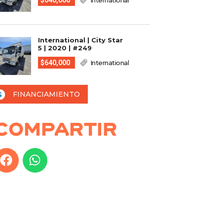
$640,000
International
International | City Star
5 | 2020 | #249
$640,000
International
FINANCIAMIENTO
Compartir