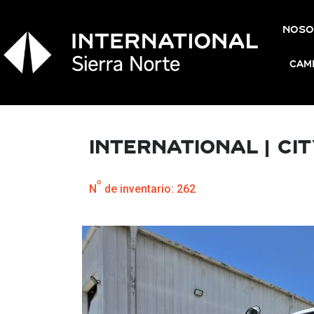
NOSO
CAM
International | Cit
o
N
de inventario:
262