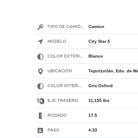
Tipo de Camión
Camion
Modelo
City Star 5
Color exterior
Blanco
Ubicación
Color interior
Gris Oxford
Eje Trasero
11,155 lbs
Rodado
17.5
Paso
4.33