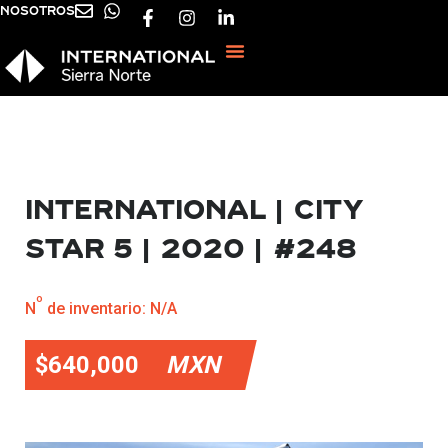
NOSOTROS
SOLUCIONES DE SERVICIO
OTROS SERVICIOS
International | City
Star 5 | 2020 | #248
o
N
de inventario:
N/A
$640,000