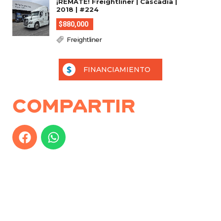
¡REMATE! Freightliner | Cascadia |
2018 | #224
$880,000
Freightliner
FINANCIAMIENTO
Compartir