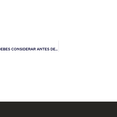
¿Vas a comprar un camión? Esto es lo que debes considerar antes de tomar la decisión