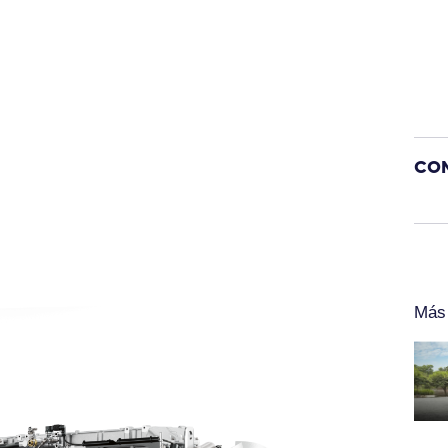
Co
Más 