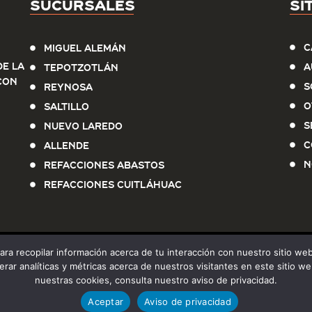
Sucursales
Si
C
Miguel Alemán
e la
A
Tepotzotlán
con
S
Reynosa
O
Saltillo
S
Nuevo Laredo
C
Allende
N
Refacciones Abastos
Refacciones Cuitláhuac
para recopilar información acerca de tu interacción con nuestro sitio w
erar analíticas y métricas acerca de nuestros visitantes en este sitio
Aviso de p
Sierra norte, Todos los derechos reservados
nuestras cookies, consulta nuestro aviso de privacidad.
Aceptar
Aviso de privacidad