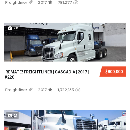
Freightliner
2017
781,277
20
$800,000
¡REMATE! FREIGHTLINER | CASCADIA | 2017 |
#220
Freightliner
2017
1,322,153
21