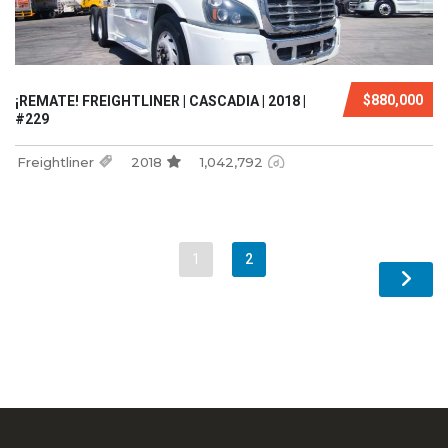
$880,000
¡REMATE! FREIGHTLINER | CASCADIA | 2018 |
#229
Freightliner
2018
1,042,792
1
2