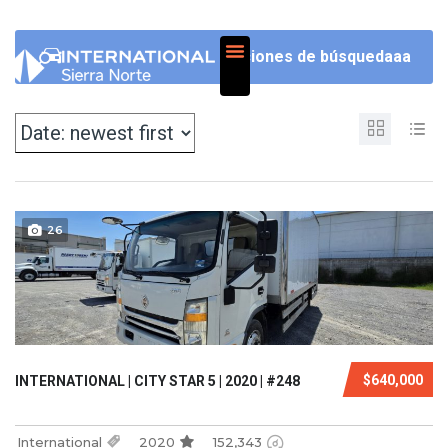
NOSOTROS
Opciones de búsquedaaa
26
$640,000
INTERNATIONAL | CITY STAR 5 | 2020 | #248
International
2020
152,343