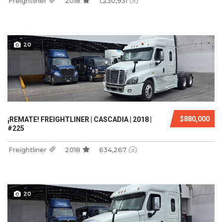
Freightliner
2018
1,230,931
20
$880,000
¡REMATE! FREIGHTLINER | CASCADIA | 2018 |
#225
Freightliner
2018
634,267
20