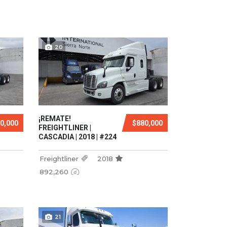
20
¡REMATE!
0,000
$880,000
FREIGHTLINER |
CASCADIA | 2018 | #224
Freightliner
2018
892,260
21