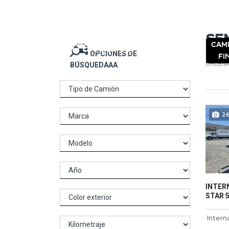
NOSO
Se
CAM
OPCIONES DE
FI
ORDENA
BÚSQUEDAAA
2
INTERN
STAR 5 
Intern