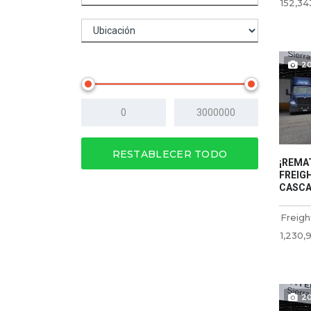
152,34
Precio
2
RESTABLECER TODO
¡REMA
FREIGH
CASCAD
Freigh
1,230,
2