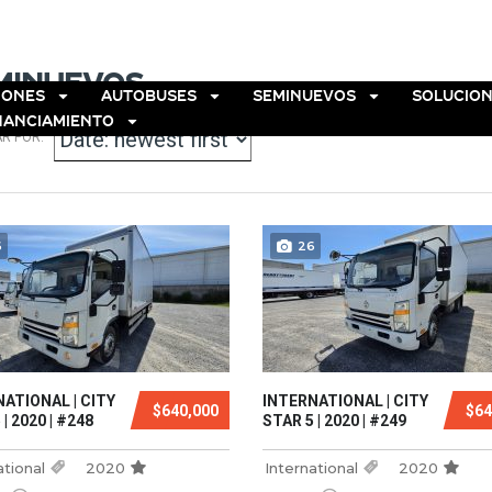
TROS
SUCURSALES
CONTACTO
minuevos
IONES
AUTOBUSES
SEMINUEVOS
SOLUCION
NANCIAMIENTO
R POR:
6
26
ATIONAL | CITY
INTERNATIONAL | CITY
$640,000
$64
| 2020 | #248
STAR 5 | 2020 | #249
ational
2020
International
2020