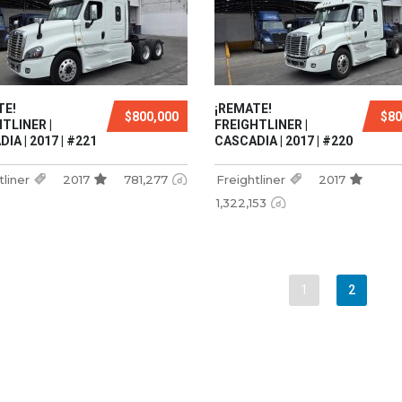
TE!
¡REMATE!
$800,000
$80
TLINER |
FREIGHTLINER |
IA | 2017 | #221
CASCADIA | 2017 | #220
tliner
2017
781,277
Freightliner
2017
1,322,153
1
2