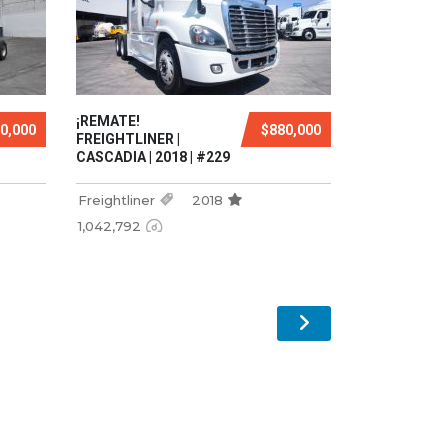
¡REMATE!
0,000
$880,000
FREIGHTLINER |
CASCADIA | 2018 | #229
Freightliner
2018
1,042,792