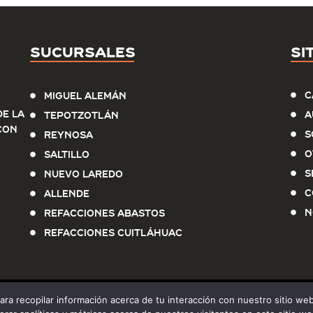
Sucursales
Si
C
Miguel Alemán
e la
A
Tepotzotlán
con
S
Reynosa
O
Saltillo
S
Nuevo Laredo
C
Allende
N
Refacciones Abastos
Refacciones Cuitláhuac
para recopilar información acerca de tu interacción con nuestro sitio w