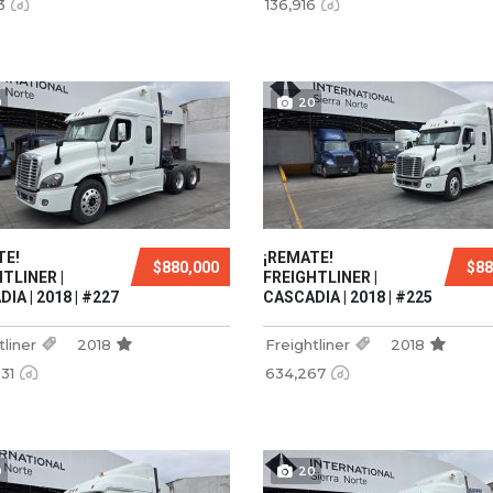
3
136,916
0
20
TE!
¡REMATE!
$880,000
$88
TLINER |
FREIGHTLINER |
IA | 2018 | #227
CASCADIA | 2018 | #225
tliner
2018
Freightliner
2018
931
634,267
0
20