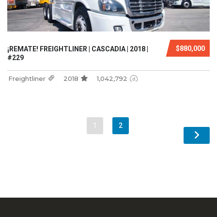
$880,000
¡REMATE! FREIGHTLINER | CASCADIA | 2018 |
#229
Freightliner
2018
1,042,792
1
2