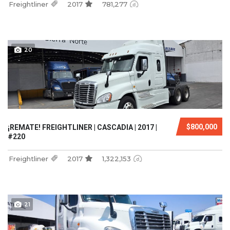
Freightliner
2017
781,277
20
$800,000
¡REMATE! FREIGHTLINER | CASCADIA | 2017 |
#220
Freightliner
2017
1,322,153
21