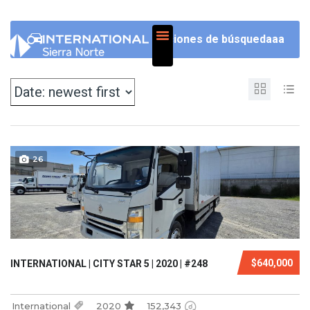
NOSOTROS
Opciones de búsquedaaa
26
$640,000
INTERNATIONAL | CITY STAR 5 | 2020 | #248
International
2020
152,343