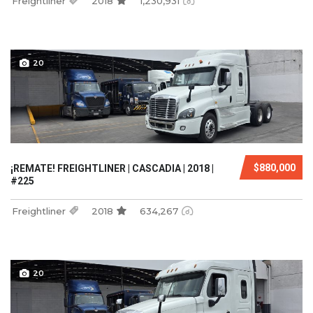
Freightliner
2018
1,230,931
20
$880,000
¡REMATE! FREIGHTLINER | CASCADIA | 2018 |
#225
Freightliner
2018
634,267
20