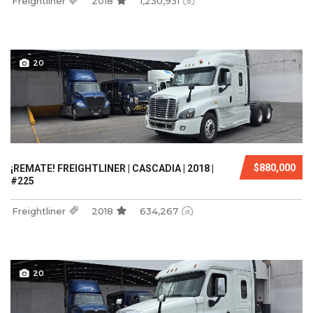
Freightliner
2018
1,230,931
20
$880,000
¡REMATE! FREIGHTLINER | CASCADIA | 2018 |
#225
Freightliner
2018
634,267
20