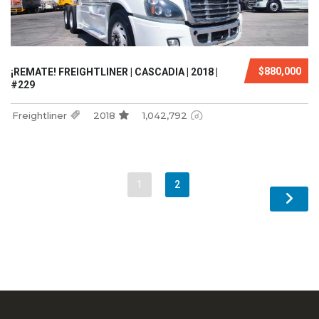
$880,000
¡REMATE! FREIGHTLINER | CASCADIA | 2018 |
#229
Freightliner
2018
1,042,792
1
2