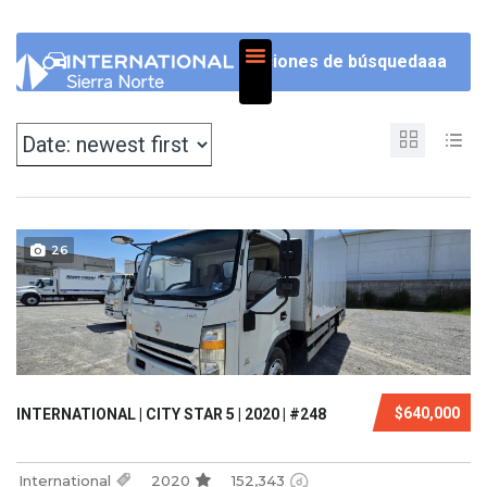
NOSOTROS
Opciones de búsquedaaa
26
$640,000
INTERNATIONAL | CITY STAR 5 | 2020 | #248
International
2020
152,343