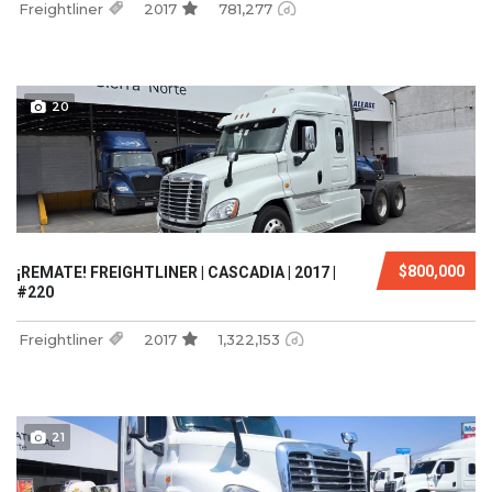
Freightliner
2017
781,277
20
$800,000
¡REMATE! FREIGHTLINER | CASCADIA | 2017 |
#220
Freightliner
2017
1,322,153
21