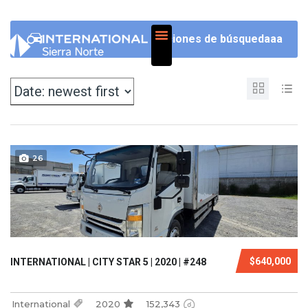
NOSOTROS
Opciones de búsquedaaa
26
$640,000
INTERNATIONAL | CITY STAR 5 | 2020 | #248
International
2020
152,343