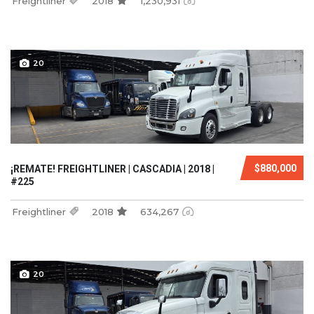
Freightliner
2018
1,230,931
20
$880,000
¡REMATE! FREIGHTLINER | CASCADIA | 2018 |
#225
Freightliner
2018
634,267
20