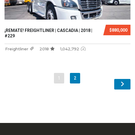
$880,000
¡REMATE! FREIGHTLINER | CASCADIA | 2018 |
#229
Freightliner
2018
1,042,792
1
2