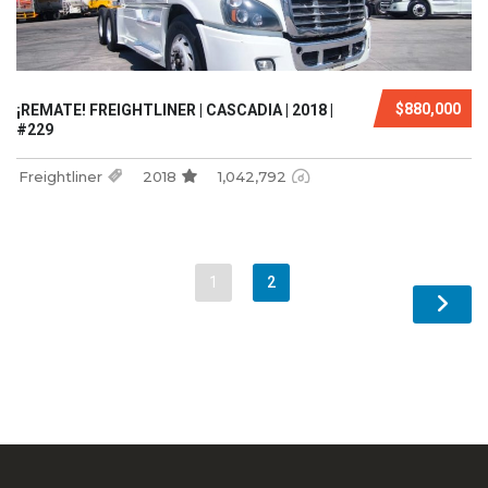
$880,000
¡REMATE! FREIGHTLINER | CASCADIA | 2018 |
#229
Freightliner
2018
1,042,792
1
2