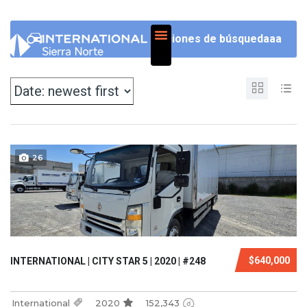
NOSOTROS
Opciones de búsquedaaa
26
$640,000
INTERNATIONAL | CITY STAR 5 | 2020 | #248
International
2020
152,343