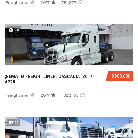
Freightliner
2017
781,277
20
$800,000
¡REMATE! FREIGHTLINER | CASCADIA | 2017 |
#220
Freightliner
2017
1,322,153
21