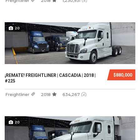
Freightliner
2018
1,230,931
20
$880,000
¡REMATE! FREIGHTLINER | CASCADIA | 2018 |
#225
Freightliner
2018
634,267
20