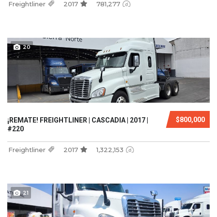
Freightliner
2017
781,277
20
$800,000
¡REMATE! FREIGHTLINER | CASCADIA | 2017 |
#220
Freightliner
2017
1,322,153
21