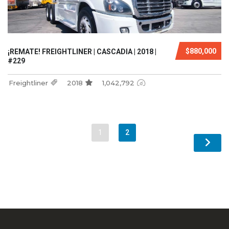
$880,000
¡REMATE! FREIGHTLINER | CASCADIA | 2018 |
#229
Freightliner
2018
1,042,792
1
2