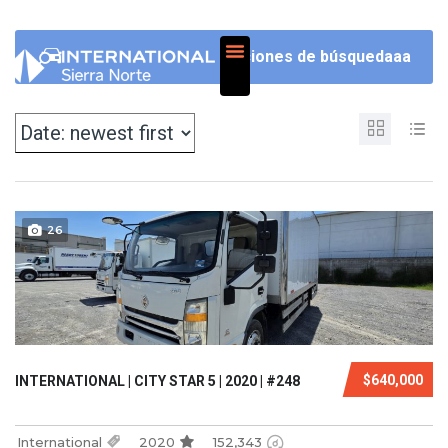
NOSOTROS
Opciones de búsquedaaa
26
$640,000
INTERNATIONAL | CITY STAR 5 | 2020 | #248
International
2020
152,343