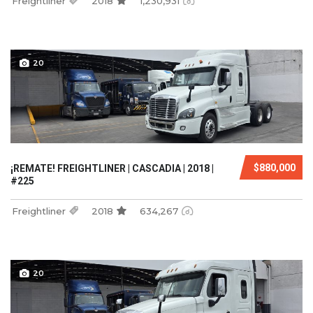
Freightliner
2018
1,230,931
20
$880,000
¡REMATE! FREIGHTLINER | CASCADIA | 2018 |
#225
Freightliner
2018
634,267
20