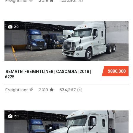
Freightliner
2018
1,230,931
20
$880,000
¡REMATE! FREIGHTLINER | CASCADIA | 2018 |
#225
Freightliner
2018
634,267
20