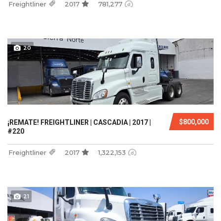
Freightliner
2017
781,277
20
$800,000
¡REMATE! FREIGHTLINER | CASCADIA | 2017 |
#220
Freightliner
2017
1,322,153
21