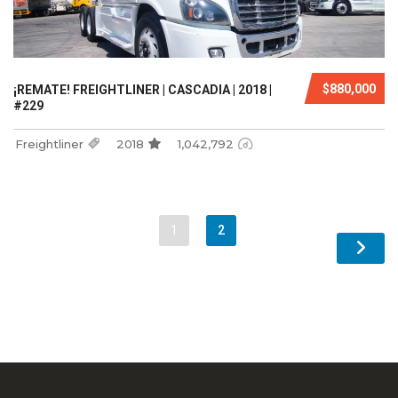
$880,000
¡REMATE! FREIGHTLINER | CASCADIA | 2018 |
#229
Freightliner
2018
1,042,792
1
2