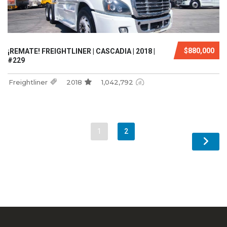
$880,000
¡REMATE! FREIGHTLINER | CASCADIA | 2018 |
#229
Freightliner
2018
1,042,792
1
2