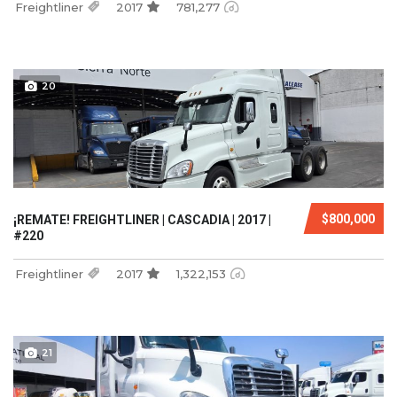
Freightliner
2017
781,277
20
$800,000
¡REMATE! FREIGHTLINER | CASCADIA | 2017 |
#220
Freightliner
2017
1,322,153
21