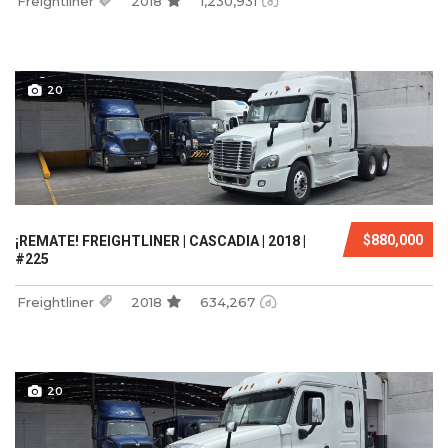
Freightliner
2018
1,230,931
20
$880,000
¡REMATE! FREIGHTLINER | CASCADIA | 2018 |
#225
Freightliner
2018
634,267
20