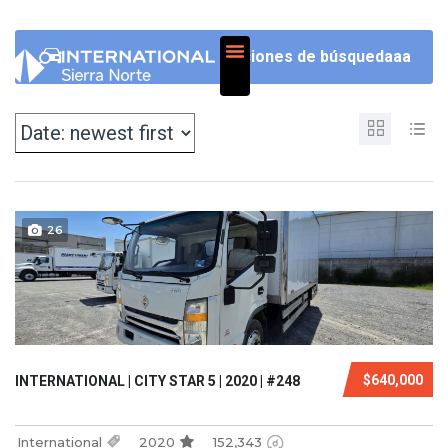
NOSOTROS
Opciones de búsquedaaa
26
$640,000
INTERNATIONAL | CITY STAR 5 | 2020 | #248
International
2020
152,343