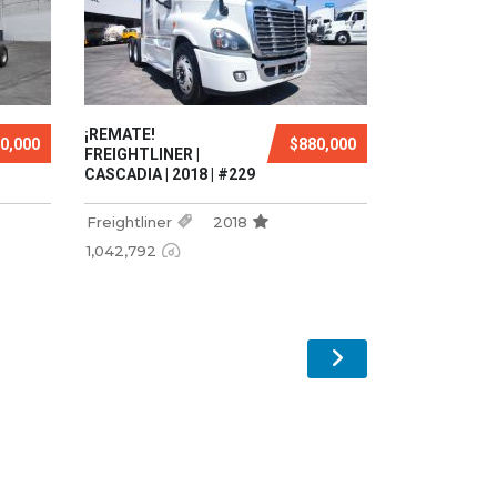
¡REMATE!
0,000
$880,000
FREIGHTLINER |
CASCADIA | 2018 | #229
Freightliner
2018
1,042,792