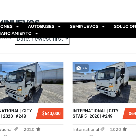
TROS
SUCURSALES
CONTACTO
minuevos
IONES
AUTOBUSES
SEMINUEVOS
SOLUCION
NANCIAMIENTO
R POR:
6
26
ATIONAL | CITY
INTERNATIONAL | CITY
$640,000
$64
| 2020 | #248
STAR 5 | 2020 | #249
ational
2020
International
2020