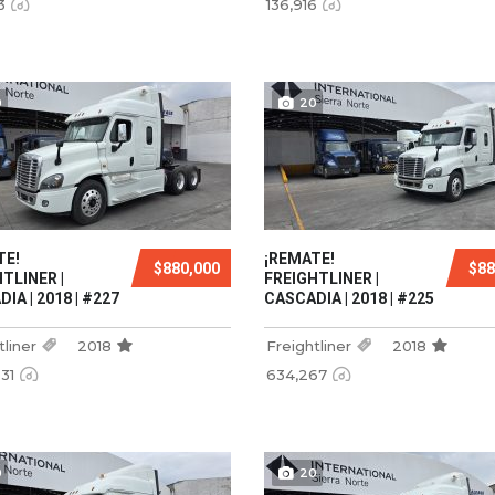
3
136,916
0
20
TE!
¡REMATE!
$880,000
$88
TLINER |
FREIGHTLINER |
IA | 2018 | #227
CASCADIA | 2018 | #225
tliner
2018
Freightliner
2018
931
634,267
0
20