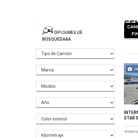
NOSO
Se
CAM
OPCIONES DE
FI
ORDENA
BÚSQUEDAAA
2
INTERN
STAR 5 
Intern