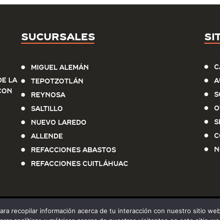
Sucursales
Si
C
Miguel Alemán
e la
A
Tepotzotlán
con
S
Reynosa
O
Saltillo
S
Nuevo Laredo
C
Allende
N
Refacciones Abastos
Refacciones Cuitláhuac
para recopilar información acerca de tu interacción con nuestro sitio w