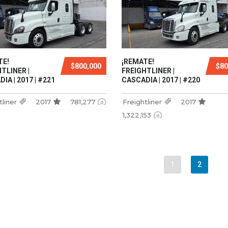
TE!
¡REMATE!
$800,000
$80
TLINER |
FREIGHTLINER |
IA | 2017 | #221
CASCADIA | 2017 | #220
tliner
2017
781,277
Freightliner
2017
1,322,153
1
2