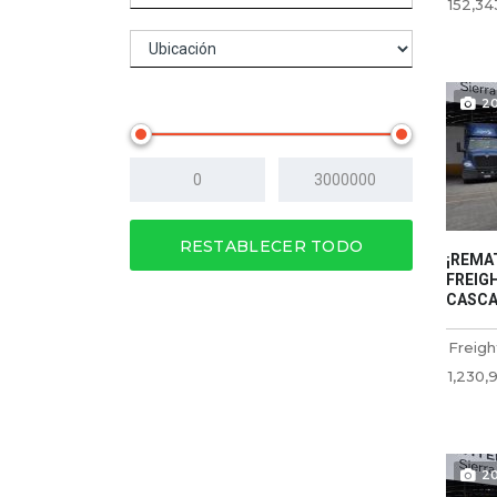
152,34
Precio
2
RESTABLECER TODO
¡REMA
FREIGH
CASCAD
Freigh
1,230,
2