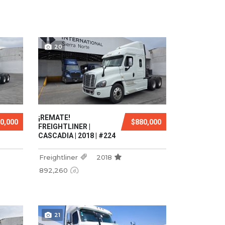
20
¡REMATE!
0,000
$880,000
FREIGHTLINER |
CASCADIA | 2018 | #224
Freightliner
2018
892,260
21