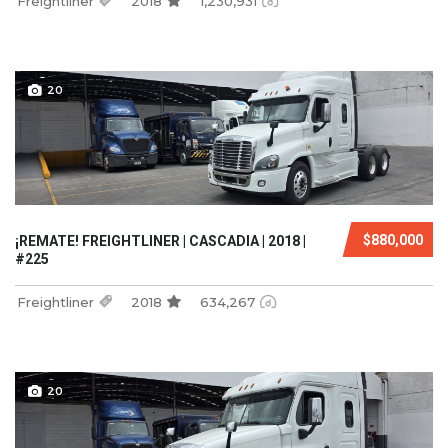
Freightliner
2018
1,230,931
20
$880,000
¡REMATE! FREIGHTLINER | CASCADIA | 2018 |
#225
Freightliner
2018
634,267
20