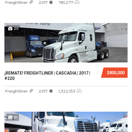
Freightliner
2017
781,277
20
$800,000
¡REMATE! FREIGHTLINER | CASCADIA | 2017 |
#220
Freightliner
2017
1,322,153
21