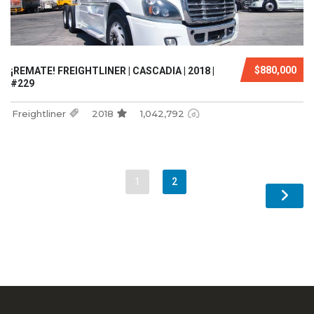
$880,000
¡REMATE! FREIGHTLINER | CASCADIA | 2018 |
#229
Freightliner
2018
1,042,792
1
2