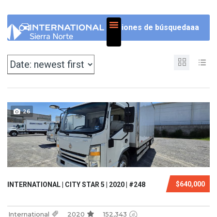
NOSOTROS
Opciones de búsquedaaa
26
$640,000
INTERNATIONAL | CITY STAR 5 | 2020 | #248
International
2020
152,343