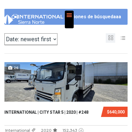
NOSOTROS
Opciones de búsquedaaa
26
$640,000
INTERNATIONAL | CITY STAR 5 | 2020 | #248
International
2020
152,343