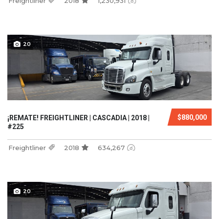
Freightliner
2018
1,230,931
20
$880,000
¡REMATE! FREIGHTLINER | CASCADIA | 2018 |
#225
Freightliner
2018
634,267
20