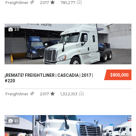
Freightliner
2017
781,277
20
$800,000
¡REMATE! FREIGHTLINER | CASCADIA | 2017 |
#220
Freightliner
2017
1,322,153
21