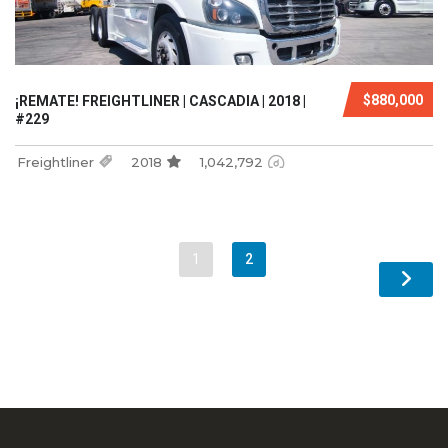
$880,000
¡REMATE! FREIGHTLINER | CASCADIA | 2018 |
#229
Freightliner
2018
1,042,792
1
2